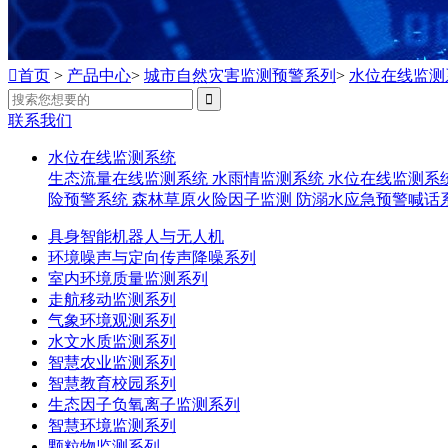

首页
>
产品中心
>
城市自然灾害监测预警系列
>
水位在线监测

联系我们
水位在线监测系统
生态流量在线监测系统
水雨情监测系统
水位在线监测系
险预警系统
森林草原火险因子监测
防溺水应急预警喊话
具身智能机器人与无人机
环境噪声与定向传声降噪系列
室内环境质量监测系列
走航移动监测系列
气象环境观测系列
水文水质监测系列
智慧农业监测系列
智慧教育校园系列
生态因子负氧离子监测系列
智慧环境监测系列
颗粒物监测系列