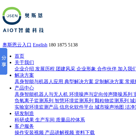
奥斯恩云入口
English
180 1875 5138
首页
关于我们
企业介绍
发展历程
团建风采
企业形象
合作伙伴
加入我
解决方案
具身智能与机器人应用
典型解决方案
定制解决方案
常规
产品中心
具身智能机器人与无人机
环境噪声与定向传声降噪系列
负氧离子监测系列
智慧环境监测系列
颗粒物监测系列
城
实验室环境监测产品
信息化软件平台
城市噪声地图
洁净
研发制造
科研成果
生产车间
质量品控体系
客户服务
操作安装视频
产品讲解视频
资料下载